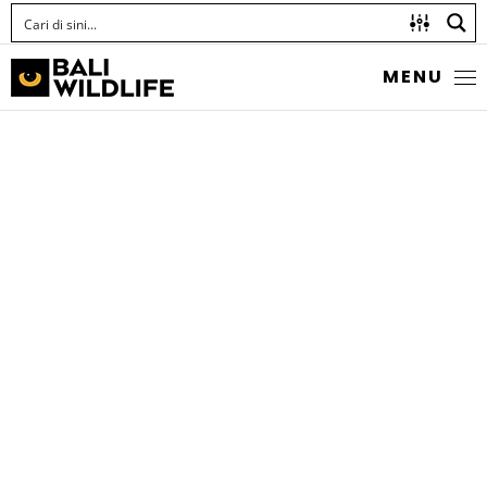
MENU
VIOLET SOLDIERFISH
Myripristis violacea