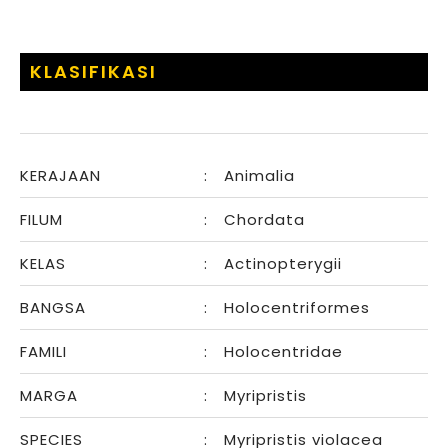
KLASIFIKASI
KERAJAAN
:
Animalia
FILUM
:
Chordata
KELAS
:
Actinopterygii
BANGSA
:
Holocentriformes
FAMILI
:
Holocentridae
MARGA
:
Myripristis
SPECIES
:
Myripristis violacea