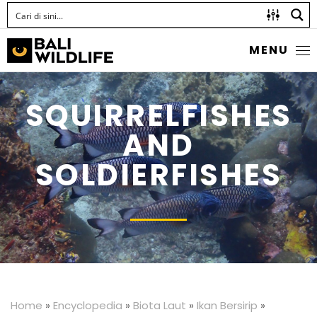
MENU
SQUIRRELFISHES
AND
SOLDIERFISHES
Home
»
Encyclopedia
»
Biota Laut
»
Ikan Bersirip
»