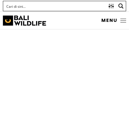
MENU
SHADOWFIN
SOLDIERFISH
Myripristis adusta