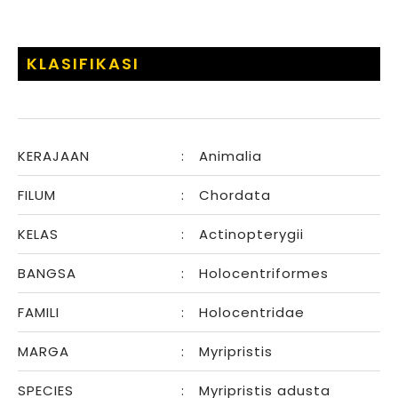
KLASIFIKASI
KERAJAAN
:
Animalia
FILUM
:
Chordata
KELAS
:
Actinopterygii
BANGSA
:
Holocentriformes
FAMILI
:
Holocentridae
MARGA
:
Myripristis
SPECIES
:
Myripristis adusta