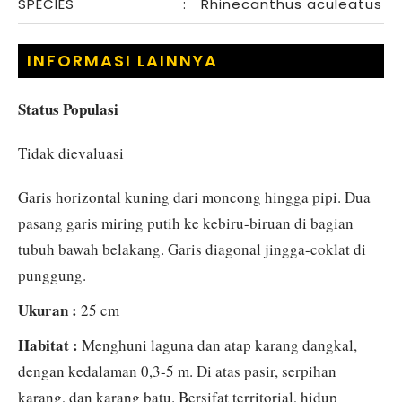
SPECIES
:
Rhinecanthus aculeatus
INFORMASI LAINNYA
Status Populasi
Tidak dievaluasi
Garis horizontal kuning dari moncong hingga pipi. Dua
pasang garis miring putih ke kebiru-biruan di bagian
tubuh bawah belakang. Garis diagonal jingga-coklat di
punggung.
Ukuran :
25 cm
Habitat :
Menghuni laguna dan atap karang dangkal,
dengan kedalaman 0,3-5 m. Di atas pasir, serpihan
karang, dan karang batu. Bersifat territorial, hidup