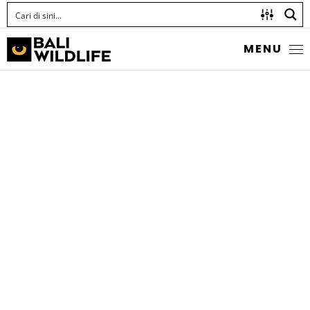
MENU
LAGOON TRIGGERFISH
Rhinecanthus aculeatus