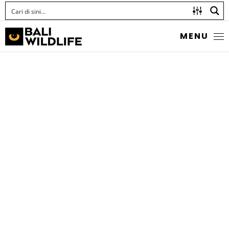
MENU
WIRENET FILEFISH
Cantherhines pardalis