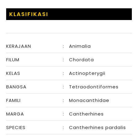
KLASIFIKASI
KERAJAAN
:
Animalia
FILUM
:
Chordata
KELAS
:
Actinopterygii
BANGSA
:
Tetraodontiformes
FAMILI
:
Monacanthidae
MARGA
:
Cantherhines
SPECIES
:
Cantherhines pardalis