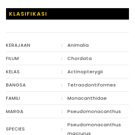
KLASIFIKASI
KERAJAAN
:
Animalia
FILUM
:
Chordata
KELAS
:
Actinopterygii
BANGSA
:
Tetraodontiformes
FAMILI
:
Monacanthidae
MARGA
:
Pseudomonacanthus
Pseudomonacanthus
SPECIES
:
macrurus