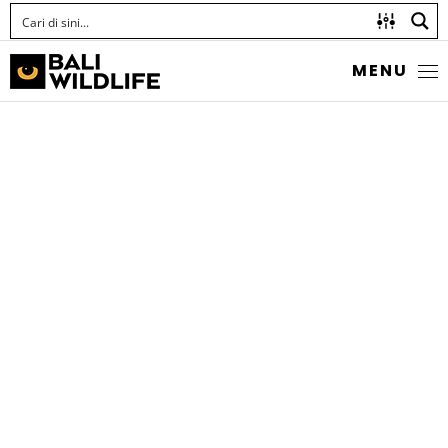
MENU
STRAPWEED FILEFISH
Pseudomonacanthus macrurus