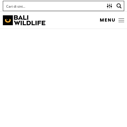
MENU
MOON WRASSE
Thalassoma lunare