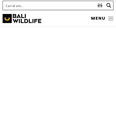
MENU
RAINBOW MONOCLE
BREAM
Scolopsis temporalis