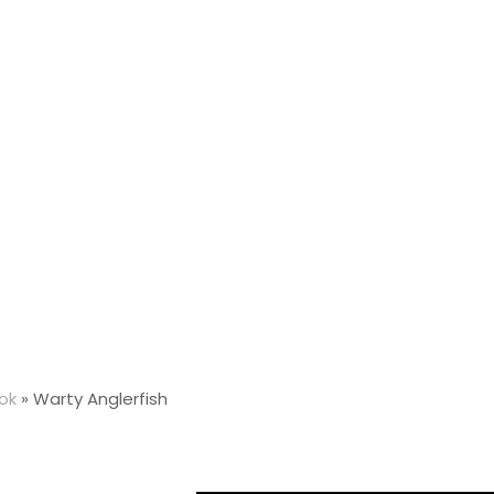
ok
»
Warty Anglerfish