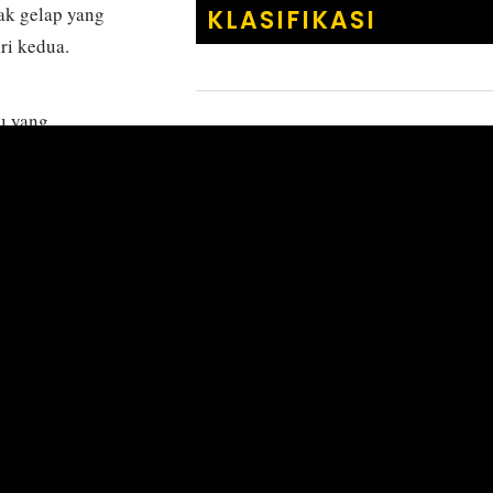
cak gelap yang
KLASIFIKASI
ri kedua.
u yang
KERAJAAN
:
Animalia
n banyak kutil
FILUM
:
Chordata
KELAS
:
Actinoptery
mpat yang
BANGSA
:
Lophiiform
n pasir, juga
FAMILI
:
Antennarii
 Mauritius,
MARGA
:
Antennariu
.
Antennariu
SPECIES
:
maculatus