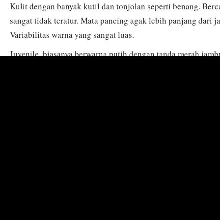
Kulit dengan banyak kutil dan tonjolan seperti benang. Ber
sangat tidak teratur. Mata pancing agak lebih panjang dari ja
Variabilitas warna yang sangat luas.
Juvenile, biasanya berwarna putih dengan tanda merah jamb
mencolok. Pada beberapa spesimen, tubuhnya ditutupi denga
yang rapat.
Ukuran :
8-11 cm
Habitat :
Di terumbu karang yang dilindungi, 1-15 m. Di te
beragam, sering diamati. Pada batu karang hancur, karang, da
suka berdekatan dengan spons.
Distribusi :
Afrika Timur (mungkin juga Laut Merah) hingga
hingga Jepang SW, Kepulauan Mariana, Solomons, dan GBR