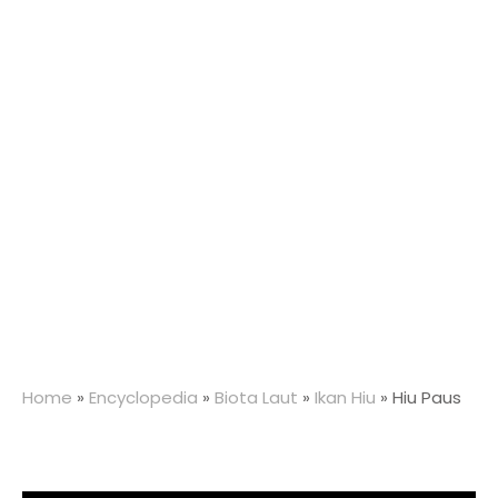
Home
»
Encyclopedia
»
Biota Laut
»
Ikan Hiu
»
Hiu Paus