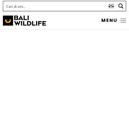
MENU
HIU PAUS
Rhincodon typus