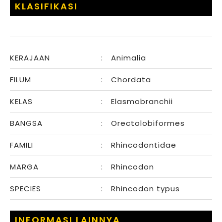
KLASIFIKASI
KERAJAAN
:
Animalia
FILUM
:
Chordata
KELAS
:
Elasmobranchii
BANGSA
:
Orectolobiformes
FAMILI
:
Rhincodontidae
MARGA
:
Rhincodon
SPECIES
:
Rhincodon typus
INFORMASI LAINNYA