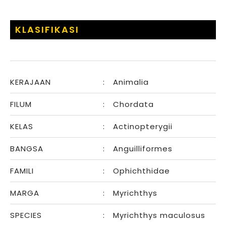
KLASIFIKASI
KERAJAAN
:
Animalia
FILUM
:
Chordata
KELAS
:
Actinopterygii
BANGSA
:
Anguilliformes
FAMILI
:
Ophichthidae
MARGA
:
Myrichthys
SPECIES
:
Myrichthys maculosus