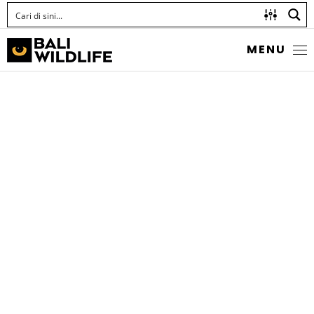
MENU
TIGER SNAKE EEL
Myrichthys maculosus