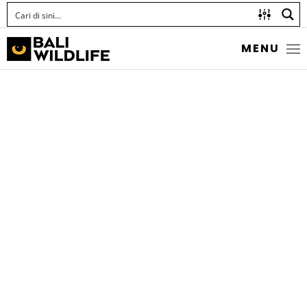
MENU
YELLOWTAIL WRASSE
Anampses meleagrides