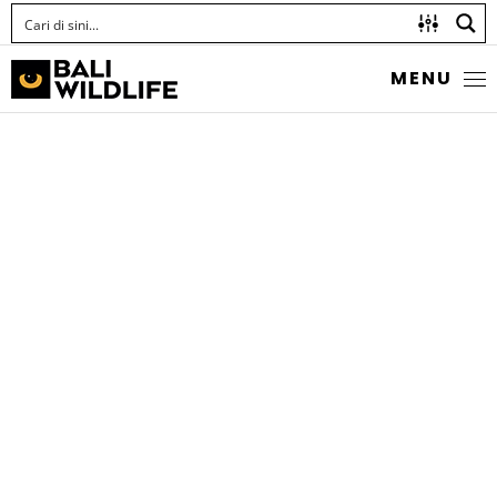
MENU
PURPLE-EYE GOBY
Bryaninops natans