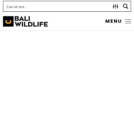
MENU
ARCFIN SHRIMPGOBY
Amblyeleotris arcupinna