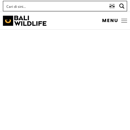
MENU
PINK DEMOISELLE
Chrysiptera rex