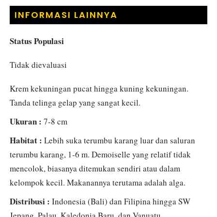
INFORMASI LAINNYA
Status Populasi
Tidak dievaluasi
Krem kekuningan pucat hingga kuning kekuningan.
Tanda telinga gelap yang sangat kecil.
Ukuran :
7-8 cm
Habitat :
Lebih suka terumbu karang luar dan saluran
terumbu karang, 1-6 m. Demoiselle yang relatif tidak
mencolok, biasanya ditemukan sendiri atau dalam
kelompok kecil. Makanannya terutama adalah alga.
Distribusi :
Indonesia (Bali) dan Filipina hingga SW
Jepang, Palau, Kaledonia Baru, dan Vanuatu.