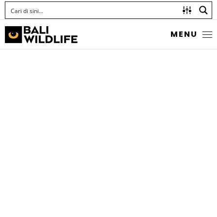
MENU
GOLDBELLY DAMSEL
Pomacentrus auriventris