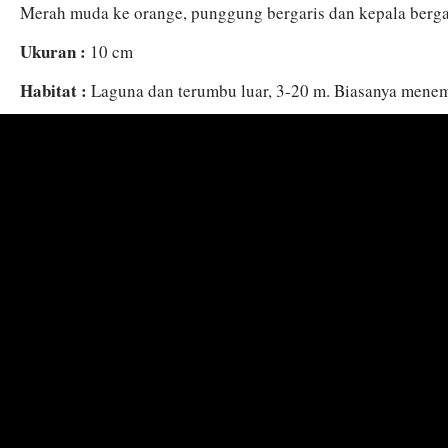
Merah muda ke orange, punggung bergaris dan kepala bergari
Ukuran :
10 cm
Habitat :
Laguna dan terumbu luar, 3-20 m. Biasanya mene
Magnificent Sea Anemone Heteractis magnifica, lebih jaran
dengan tiga ikan anemon lainnya.
Distribusi :
Bagian dari Malaysia dan Sumatra, Teluk Thail
Jepang Barat Daya (Kepulauan Ryukyu), Coco Keeling, Austr
Mikronesia, dan New Caledonia.