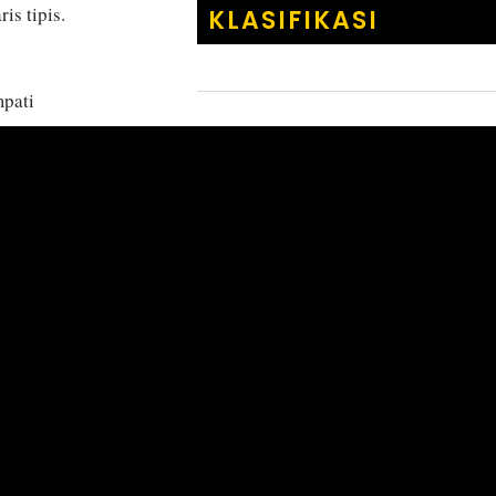
s tipis.
KLASIFIKASI
mpati
g bersama
KERAJAAN
:
Animalia
FILUM
:
Chordata
and hingga
KELAS
:
Actinoptery
alia Barat Laut,
BANGSA
:
Cichliform
FAMILI
:
Pomacentr
MARGA
:
Amphiprio
Amphiprio
SPECIES
:
perideraio