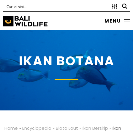
MENU
IKAN BOTANA
Home
»
Encyclopedia
»
Biota Laut
»
Ikan Bersirip
»
Ikan