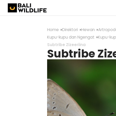
Home
Direktori
Hewan
Artropod
Kupu-kupu dan Ngengat
Kupu-kup
Subtribe Zizeeriina
Subtribe Ziz