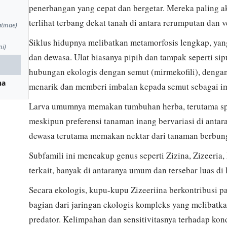
penerbangan yang cepat dan bergetar. Mereka paling ak
terlihat terbang dekat tanah di antara rerumputan dan v
tinae)
Siklus hidupnya melibatkan metamorfosis lengkap, yang t
ni)
dan dewasa. Ulat biasanya pipih dan tampak seperti sip
hubungan ekologis dengan semut (mirmekofili), dengan
na
menarik dan memberi imbalan kepada semut sebagai im
Larva umumnya memakan tumbuhan herba, terutama spe
meskipun preferensi tanaman inang bervariasi di anta
dewasa terutama memakan nektar dari tanaman berbung
Subfamili ini mencakup genus seperti Zizina, Zizeeria
terkait, banyak di antaranya umum dan tersebar luas di 
Secara ekologis, kupu-kupu Zizeeriina berkontribusi
bagian dari jaringan ekologis kompleks yang melibatk
predator. Kelimpahan dan sensitivitasnya terhadap kon