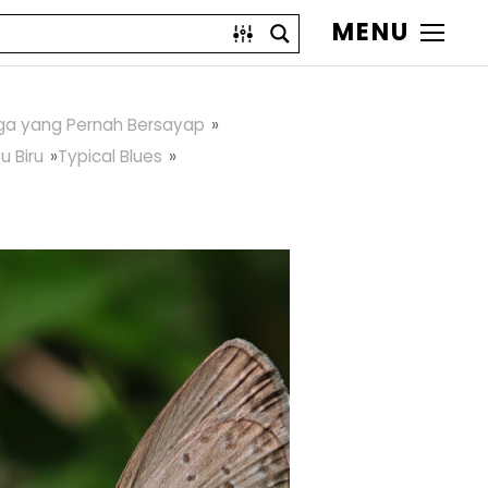
MENU
ga yang Pernah Bersayap
u Biru
Typical Blues