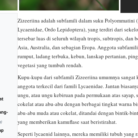
Zizeeriina adalah subfamili dalam suku Polyommatini 
Lycaenidae, Ordo Lepidoptera), yang terdiri dari seke
tersebar luas di seluruh wilayah tropis, subtropis, dan 
Asia, Australia, dan sebagian Eropa. Anggota subfami
rumput, ladang terbuka, kebun, lanskap pertanian, pingg
vegetasi yang tumbuh rendah.
Kupu-kupu dari subfamili Zizeeriina umumnya sangat ke
anggota terkecil dari famili Lycaenidae. Jantan biasa
ungu, atau ungu kebiruan pada permukaan atas sayap, 
at
cokelat atau abu-abu dengan berbagai tingkat warna b
ang-
abu-abu muda atau cokelat, ditandai dengan bintik-bint
yang memberikan kamuflase saat beristirahat.
a)
ap
Seperti lycaenid lainnya, mereka memiliki tubuh yang 