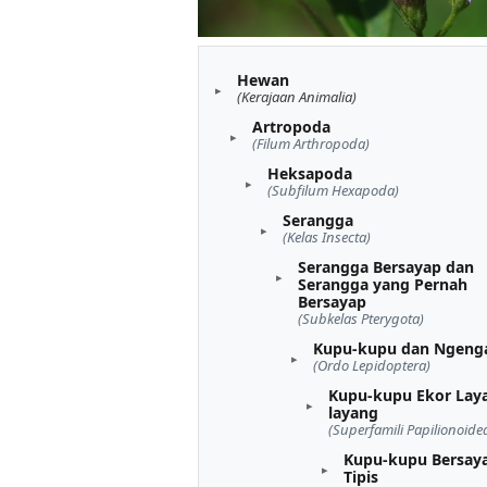
Hewan
(Kerajaan Animalia)
Artropoda
(Filum Arthropoda)
Heksapoda
(Subfilum Hexapoda)
Serangga
(Kelas Insecta)
Serangga Bersayap dan
Serangga yang Pernah
Bersayap
(Subkelas Pterygota)
Kupu-kupu dan Ngeng
(Ordo Lepidoptera)
Kupu-kupu Ekor Lay
layang
(Superfamili Papilionoide
Kupu-kupu Bersay
Tipis