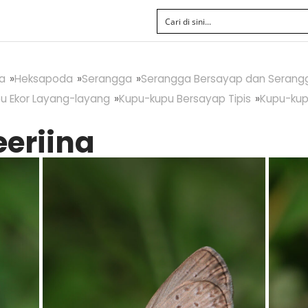
a
Heksapoda
Serangga
Serangga Bersayap dan Serang
u Ekor Layang-layang
Kupu-kupu Bersayap Tipis
Kupu-kup
eeriina