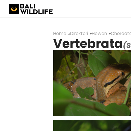
Home
Direktori
Hewan
Chordat
Vertebrata
(S