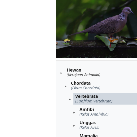
Hewan
(Kerajaan Animalia)
Chordata
(Filum Chordata)
Vertebrata
(Subfilum Vertebrata)
Amfibi
(Kelas Amphibia)
Unggas
(Kelas Aves)
Mamalia