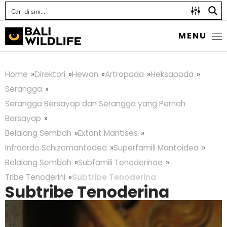
MENU
Home
Direktori
Hewan
Artropoda
Heksapoda
Serangga
Serangga Bersayap dan Serangga yang Pernah
Bersayap
Belalang Sembah
Extant Mantises
Infraordo Schizomantodea
Superfamili Mantoidea
Belalang Sembah
Subfamili Tenoderinae
Tribe Tenoderini
Subtribe Tenoderina
Subtribe Tenoderina