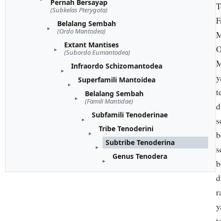
Pernah Bersayap
T
(Subkelas Pterygota)
F
Belalang Sembah
(Ordo Mantodea)
M
Extant Mantises
O
(Subordo Eumantodea)
M
Infraordo Schizomantodea
y
Superfamili Mantoidea
t
Belalang Sembah
(Famili Mantidae)
d
Subfamili Tenoderinae
s
Tribe Tenoderini
b
Subtribe Tenoderina
s
Genus Tenodera
b
d
r
y
t