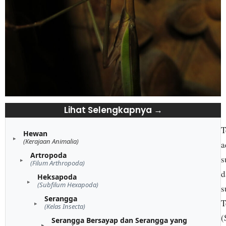
Lihat Selengkapnya →
T
Hewan
(Kerajaan Animalia)
a
Artropoda
s
(Filum Arthropoda)
d
Heksapoda
(Subfilum Hexapoda)
s
Serangga
T
(Kelas Insecta)
(
Serangga Bersayap dan Serangga yang