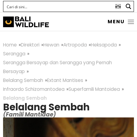
MENU
Home
Direktori
Hewan
Artropoda
Heksapoda
Serangga
Serangga Bersayap dan Serangga yang Pernah
Bersayap
Belalang Sembah
Extant Mantises
Infraordo Schizomantodea
Superfamili Mantoidea
Belalang Sembah
Belalang Sembah
(Famili Mantidae)