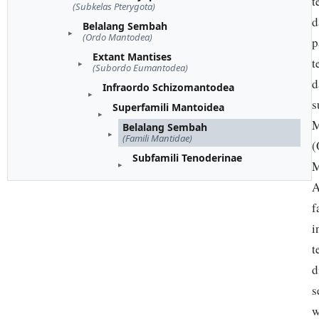
t
(Subkelas Pterygota)
d
Belalang Sembah
(Ordo Mantodea)
p
Extant Mantises
t
(Subordo Eumantodea)
d
Infraordo Schizomantodea
s
Superfamili Mantoidea
M
Belalang Sembah
(Famili Mantidae)
(
Subfamili Tenoderinae
M
A
f
i
t
d
s
w