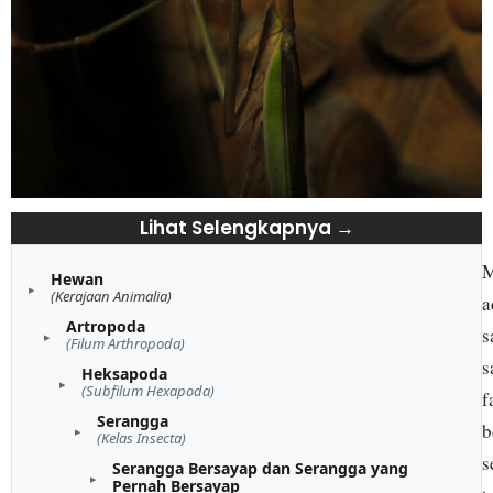
Lihat Selengkapnya →
M
Hewan
(Kerajaan Animalia)
a
Artropoda
s
(Filum Arthropoda)
s
Heksapoda
(Subfilum Hexapoda)
f
Serangga
b
(Kelas Insecta)
s
Serangga Bersayap dan Serangga yang
Pernah Bersayap