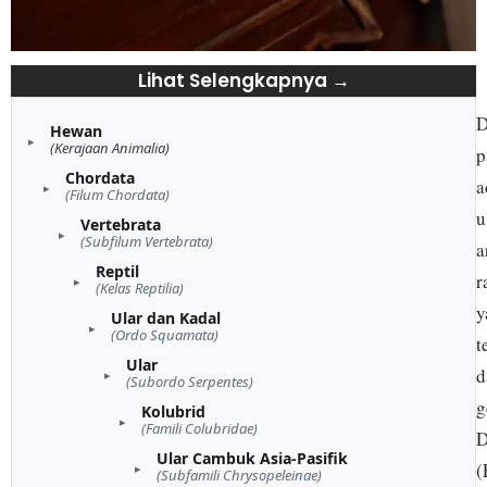
Lihat Selengkapnya →
D
Hewan
(Kerajaan Animalia)
p
Chordata
a
(Filum Chordata)
u
Vertebrata
(Subfilum Vertebrata)
a
Reptil
r
(Kelas Reptilia)
y
Ular dan Kadal
(Ordo Squamata)
t
Ular
d
(Subordo Serpentes)
g
Kolubrid
(Famili Colubridae)
D
Ular Cambuk Asia-Pasifik
(
(Subfamili Chrysopeleinae)