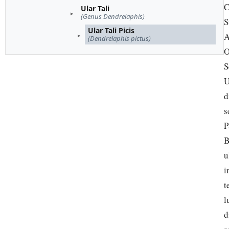
C
Ular Tali
(Genus Dendrelaphis)
S
Ular Tali Picis
A
(Dendrelaphis pictus)
O
S
U
d
s
P
B
u
i
t
l
d