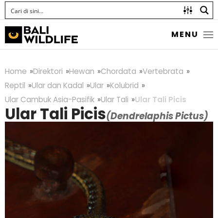
MENU
Home
Direktori
Hewan
Chordata
Vertebrata
Reptil
Ular dan Kadal
Ular
Kolubrid
Ular Cambuk Asia-Pasifik
Ular Tali
Ular Tali Picis
Ular Tali Picis
(Dendrelaphis Pictus)