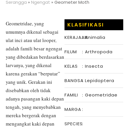
Serangga
»
Ngengat
»
Geometer Moth
Geometridae, yang
KLASIFIKASI
umumnya dikenal sebagai
KERAJAAN
:
Animalia
ulat inci atau ulat looper,
adalah famili besar ngengat
FILUM
:
Arthropoda
yang dibedakan berdasarkan
larvanya, yang dikenal
KELAS
:
Insecta
karena gerakan “berputar”
BANGSA
:
Lepidoptera
yang unik. Gerakan ini
disebabkan oleh tidak
FAMILI
:
Geometridae
adanya pasangan kaki depan
tengah, yang menyebabkan
MARGA
:
mereka bergerak dengan
mengangkat kaki depan
SPECIES
: