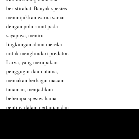
beristirahat. Banyak spesies
menunjukkan warna samar
dengan pola rumit pada
sayapnya, meniru
lingkungan alami mereka
untuk menghindari predator.
Larva, yang merupakan
penggugur daun utama,
memakan berbagai macam
tanaman, menjadikan
beberapa spesies hama
penting dalam pertanian dan
kehutanan. Keragaman
famili yang luas dan peran
ekologis para anggotanya