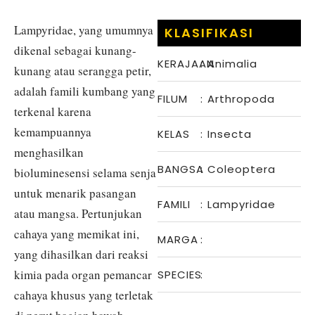
Lampyridae, yang umumnya
KLASIFIKASI
dikenal sebagai kunang-
KERAJAAN
:
Animalia
kunang atau serangga petir,
adalah famili kumbang yang
FILUM
:
Arthropoda
terkenal karena
kemampuannya
KELAS
:
Insecta
menghasilkan
BANGSA
:
Coleoptera
bioluminesensi selama senja
untuk menarik pasangan
FAMILI
:
Lampyridae
atau mangsa. Pertunjukan
cahaya yang memikat ini,
MARGA
:
yang dihasilkan dari reaksi
kimia pada organ pemancar
SPECIES
:
cahaya khusus yang terletak