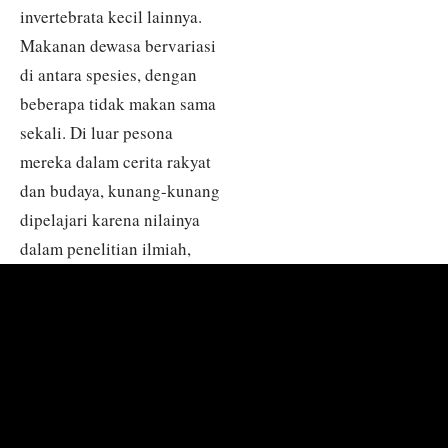
invertebrata kecil lainnya.
Makanan dewasa bervariasi
di antara spesies, dengan
beberapa tidak makan sama
sekali. Di luar pesona
mereka dalam cerita rakyat
dan budaya, kunang-kunang
dipelajari karena nilainya
dalam penelitian ilmiah,
termasuk studi tentang
bioluminesensi dan sebagai
indikator kesehatan
lingkungan karena
kepekaan mereka terhadap
habitat dan perubahan iklim.