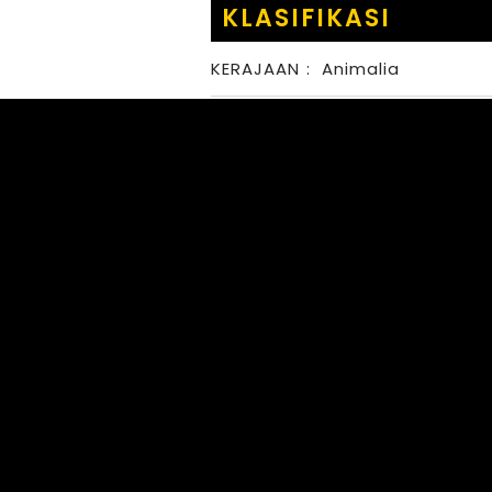
KLASIFIKASI
KERAJAAN
:
Animalia
FILUM
:
Arthropoda
KELAS
:
Insecta
BANGSA
:
Orthoptera
FAMILI
:
Acrididae
MARGA
:
SPECIES
: