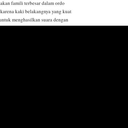
akan famili terbesar dalam ordo
 karena kaki belakangnya yang kuat
ntuk menghasilkan suara dengan
emukan di daerah berumput, ladang
rbagai iklim mulai dari zona tropis
erbagai macam rumput dan daun,
gnifikan ketika populasi mereka
serius. Siklus hidup belalang
ari telur menjadi nimfa hingga
i dewasa yang lebih kecil.
gsi sebagai mangsa dan predator
ring dipelajari dalam konteks