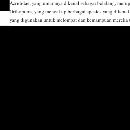
Acrididae, yang umumnya dikenal sebagai belalang, merup
Orthoptera, yang mencakup berbagai spesies yang dikenal
yang digunakan untuk melompat dan kemampuan mereka u
stridulasi atau krepitasi. Serangga ini sebagian besar dit
terbuka, dan hutan di seluruh dunia, beradaptasi dengan be
hingga sedang. Acrididae terutama herbivora, memakan b
yang menempatkan mereka sebagai hama pertanian yang si
menjadi besar, yang menyebabkan kerusakan tanaman yang 
mencakup metamorfosis yang tidak lengkap, berkembang d
dewasa, dengan beberapa tahap nimfa yang menyerupai vers
Acrididae memainkan peran ekologis yang penting, berfun
dalam ekosistem mereka, dan dinamika populasi mereka se
pemodelan ekologi dan strategi pengelolaan hama.