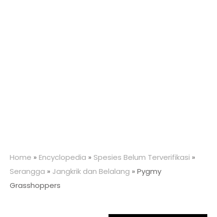
Home
»
Encyclopedia
»
Spesies Belum Terverifikasi
»
Serangga
»
Jangkrik dan Belalang
»
Pygmy
Grasshoppers