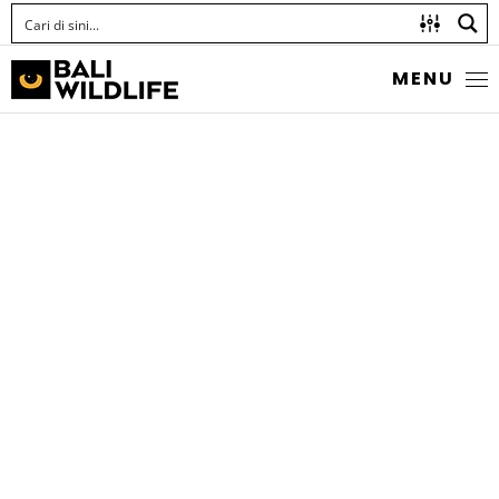
MENU
PYGMY
GRASSHOPPERS
Family Tetrigidae