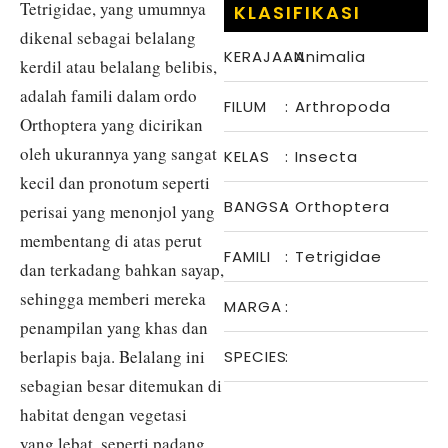
Tetrigidae, yang umumnya
KLASIFIKASI
dikenal sebagai belalang
KERAJAAN
:
Animalia
kerdil atau belalang belibis,
adalah famili dalam ordo
FILUM
:
Arthropoda
Orthoptera yang dicirikan
oleh ukurannya yang sangat
KELAS
:
Insecta
kecil dan pronotum seperti
BANGSA
:
Orthoptera
perisai yang menonjol yang
membentang di atas perut
FAMILI
:
Tetrigidae
dan terkadang bahkan sayap,
sehingga memberi mereka
MARGA
:
penampilan yang khas dan
berlapis baja. Belalang ini
SPECIES
:
sebagian besar ditemukan di
habitat dengan vegetasi
yang lebat, seperti padang