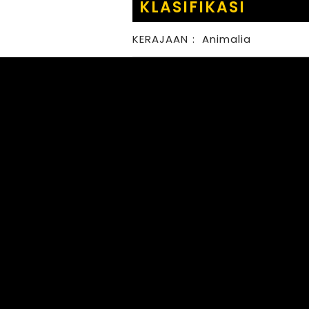
KLASIFIKASI
KERAJAAN
:
Animalia
FILUM
:
Arthropoda
KELAS
:
Insecta
BANGSA
:
Orthoptera
FAMILI
:
Tetrigidae
MARGA
:
SPECIES
: