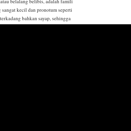
tau belalang belibis, adalah famili
 sangat kecil dan pronotum seperti
 terkadang bahkan sayap, sehingga
elalang ini sebagian besar
padang rumput, rawa-rawa, dan tepi
n Eropa. Tetrigidae terkenal karena
mbantu mereka berbaur dengan
erutama memakan alga, lumut, dan
am ekosistem mereka dengan
. Meskipun ukurannya kecil dan
studi ekologi, khususnya dalam
 dalam komunitas belalang.