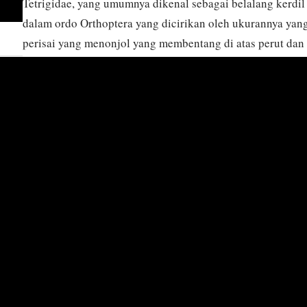
Tetrigidae, yang umumnya dikenal sebagai belalang kerdil a
dalam ordo Orthoptera yang dicirikan oleh ukurannya yang
perisai yang menonjol yang membentang di atas perut dan
memberi mereka penampilan yang khas dan berlapis baja. B
ditemukan di habitat dengan vegetasi yang lebat, seperti 
hutan, di berbagai benua termasuk Amerika Utara, Asia, da
kemampuan kamuflase mereka yang sangat baik, yang me
lingkungan sekitar untuk menghindari predator. Mereka t
detritus, memainkan peran yang halus namun penting dal
berkontribusi pada proses dekomposisi dan siklus nutrisi
sifatnya yang tersembunyi, belalang kerdil penting untuk 
memahami spesifisitas habitat dan keanekaragaman hayati