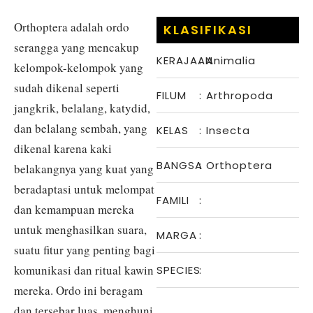
Orthoptera adalah ordo
KLASIFIKASI
serangga yang mencakup
KERAJAAN
:
Animalia
kelompok-kelompok yang
sudah dikenal seperti
FILUM
:
Arthropoda
jangkrik, belalang, katydid,
dan belalang sembah, yang
KELAS
:
Insecta
dikenal karena kaki
BANGSA
:
Orthoptera
belakangnya yang kuat yang
beradaptasi untuk melompat
FAMILI
:
dan kemampuan mereka
untuk menghasilkan suara,
MARGA
:
suatu fitur yang penting bagi
komunikasi dan ritual kawin
SPECIES
:
mereka. Ordo ini beragam
dan tersebar luas, menghuni