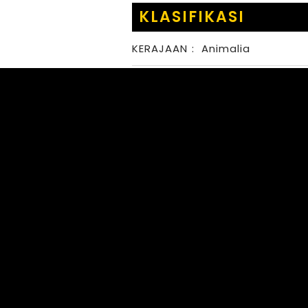
KLASIFIKASI
KERAJAAN
:
Animalia
FILUM
:
Arthropoda
KELAS
:
Insecta
BANGSA
:
Orthoptera
FAMILI
:
Chorotypidae
MARGA
:
SPECIES
: