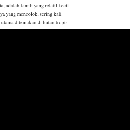
 adalah famili yang relatif kecil
ya yang mencolok, sering kali
rutama ditemukan di hutan tropis
san bawah, menyatu dengan
naman. Chorotypidae menunjukkan
n mereka, tetapi juga
yang semarak. Famili ini dicirikan
rumit, dan tidak adanya sayap pada
ang lainnya. Makanan mereka
busi pada ekosistem sebagai
 diketahui secara luas tentang
 Chorotypidae subjek yang menarik