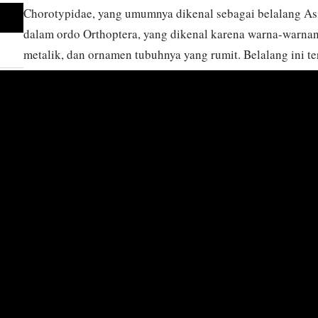
Chorotypidae, yang umumnya dikenal sebagai belalang Asia,
dalam ordo Orthoptera, yang dikenal karena warna-warnan
metalik, dan ornamen tubuhnya yang rumit. Belalang ini te
Asia Selatan dan Tenggara, tempat mereka menghuni lapi
dedaunan yang lebat, dan memakan berbagai daun dan ta
bentuk kamuflase unik yang tidak hanya menutupi kehadira
mencerminkan adaptasi mereka terhadap lingkungan tropis 
oleh ukurannya yang sedang, struktur rangka luarnya yang 
beberapa spesies, yang membedakannya dari famili belal
sebagian besar terdiri dari bahan tanaman, yang berkontri
herbivora. Meskipun penampilannya mencolok, sedikit yang
perilaku spesifik dan peran ekologis mereka, menjadikan
untuk penelitian entomologi dan ekologi lebih lanjut.