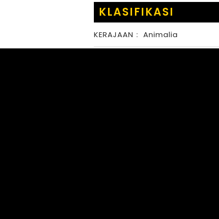
KLASIFIKASI
KERAJAAN
:
Animalia
FILUM
:
Arthropoda
KELAS
:
Insecta
BANGSA
:
Orthoptera
FAMILI
:
Acrididae
MARGA
:
SPECIES
: