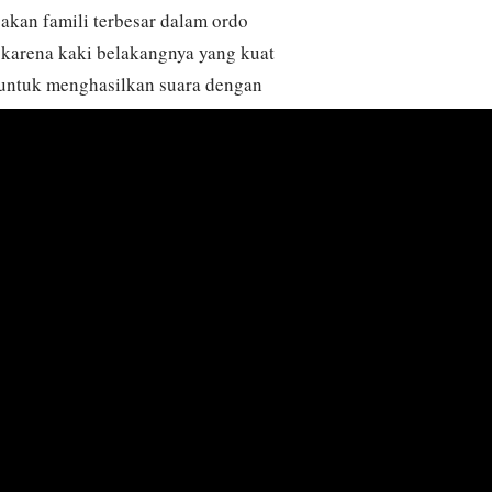
akan famili terbesar dalam ordo
 karena kaki belakangnya yang kuat
ntuk menghasilkan suara dengan
emukan di daerah berumput, ladang
rbagai iklim mulai dari zona tropis
erbagai macam rumput dan daun,
gnifikan ketika populasi mereka
serius. Siklus hidup belalang
ari telur menjadi nimfa hingga
i dewasa yang lebih kecil.
gsi sebagai mangsa dan predator
ring dipelajari dalam konteks