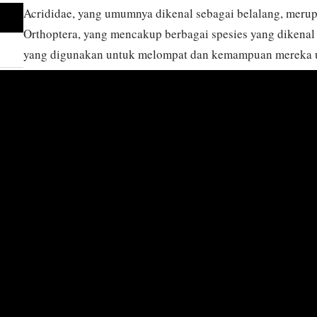
Acrididae, yang umumnya dikenal sebagai belalang, merup
Orthoptera, yang mencakup berbagai spesies yang dikenal
yang digunakan untuk melompat dan kemampuan mereka u
stridulasi atau krepitasi. Serangga ini sebagian besar dit
terbuka, dan hutan di seluruh dunia, beradaptasi dengan be
hingga sedang. Acrididae terutama herbivora, memakan b
yang menempatkan mereka sebagai hama pertanian yang si
menjadi besar, yang menyebabkan kerusakan tanaman yang 
mencakup metamorfosis yang tidak lengkap, berkembang d
dewasa, dengan beberapa tahap nimfa yang menyerupai vers
Acrididae memainkan peran ekologis yang penting, berfun
dalam ekosistem mereka, dan dinamika populasi mereka se
pemodelan ekologi dan strategi pengelolaan hama.