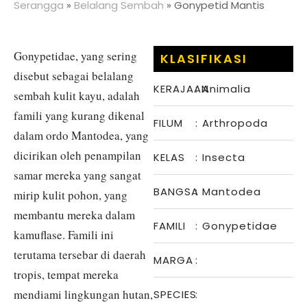
Serangga
»
Belalang Sembah
»
Gonypetid Mantis
Gonypetidae, yang sering
KLASIFIKASI
disebut sebagai belalang
KERAJAAN
:
Animalia
sembah kulit kayu, adalah
famili yang kurang dikenal
FILUM
:
Arthropoda
dalam ordo Mantodea, yang
dicirikan oleh penampilan
KELAS
:
Insecta
samar mereka yang sangat
BANGSA
:
Mantodea
mirip kulit pohon, yang
membantu mereka dalam
FAMILI
:
Gonypetidae
kamuflase. Famili ini
terutama tersebar di daerah
MARGA
:
tropis, tempat mereka
mendiami lingkungan hutan,
SPECIES
: