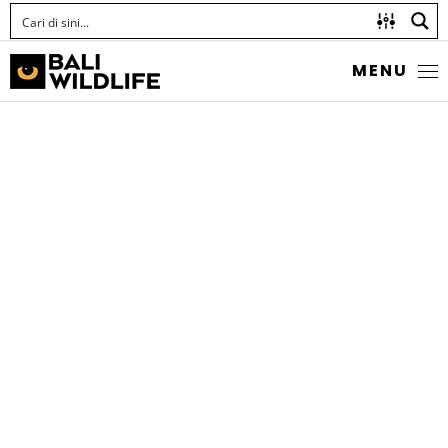
MENU
GONYPETID MANTIS
Family Gonypetidae