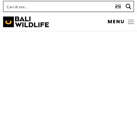
MENU
BROWN MARMORATED
STINK BUG
Halyomorpha halys