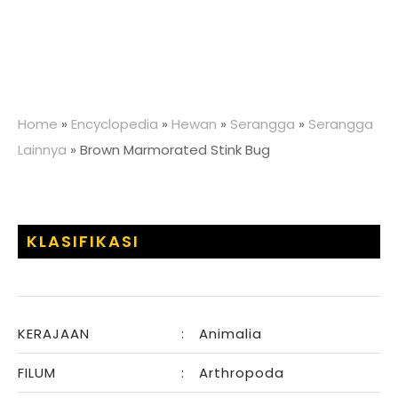
Home
»
Encyclopedia
»
Hewan
»
Serangga
»
Serangga
Lainnya
»
Brown Marmorated Stink Bug
KLASIFIKASI
KERAJAAN
:
Animalia
FILUM
:
Arthropoda