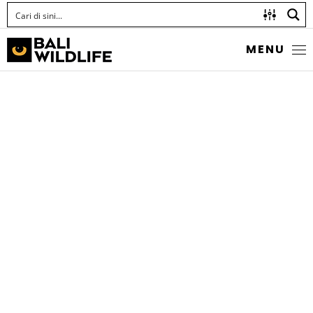
MENU
RAT-TAIL MAGGOT
FLIES
Phytomia chrysopyga