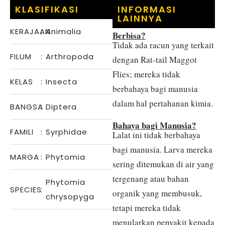
KLASIFIKASI
INFORMASI
LAINNYA
KERAJAAN
:
Animalia
Berbisa?
Tidak ada racun yang terkait
FILUM
:
Arthropoda
dengan Rat-tail Maggot
Flies; mereka tidak
KELAS
:
Insecta
berbahaya bagi manusia
dalam hal pertahanan kimia.
BANGSA
:
Diptera
Bahaya bagi Manusia?
FAMILI
:
Syrphidae
Lalat ini tidak berbahaya
bagi manusia. Larva mereka
MARGA
:
Phytomia
sering ditemukan di air yang
tergenang atau bahan
Phytomia
SPECIES
:
organik yang membusuk,
chrysopyga
tetapi mereka tidak
menularkan penyakit kepada