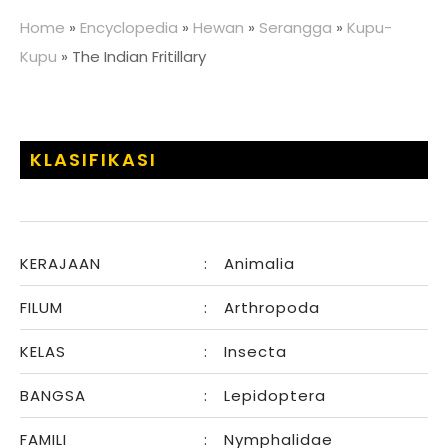
Home
»
Encyclopedia
»
Hewan
»
Serangga
»
Kupu-
Kupu
»
The Indian Fritillary
KLASIFIKASI
KERAJAAN
:
Animalia
FILUM
:
Arthropoda
KELAS
:
Insecta
BANGSA
:
Lepidoptera
FAMILI
:
Nymphalidae