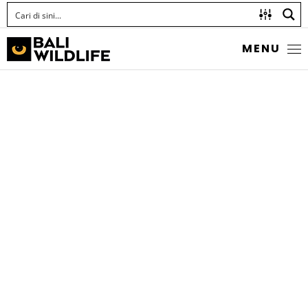
MENU
THE INDIAN
FRITILLARY
Argynnis hyperbiius