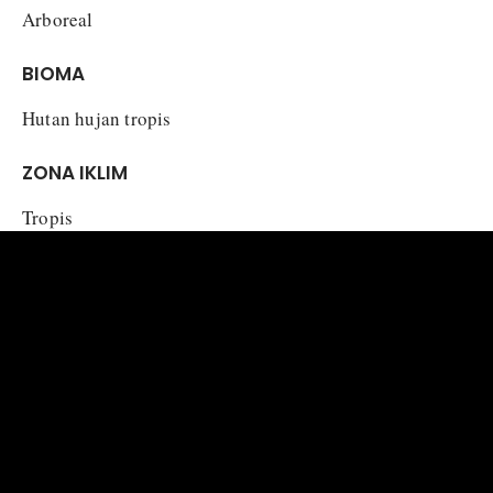
Arboreal
BIOMA
Hutan hujan tropis
ZONA IKLIM
Tropis
MAKANAN DAN NUTRISI
Larva
Argynnis hyperbius
memakan daun
Viola
betonicifolia
,
V.
hederacea
dari keluarga Violaceae.
Herbivora (larva), Nektivora
Tipe makanan :