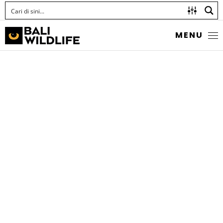
MENU
BROWN-BACKED RED
MARSH HAWK
Orthetrum chrysis