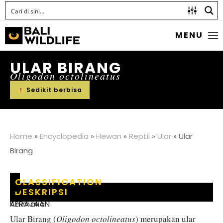
MENU
ULAR BIRANG
Oligodon octolineatus
Sedikit berbisa
Home
»
Encyclopedia
»
Hewan
»
Reptil
»
Ular
»
Ular
Birang
CLASSIFICATION
DESKRIPSI
KERAJAAN
:
Animalia
Ular Birang (
Oligodon octolineatus
) merupakan ular