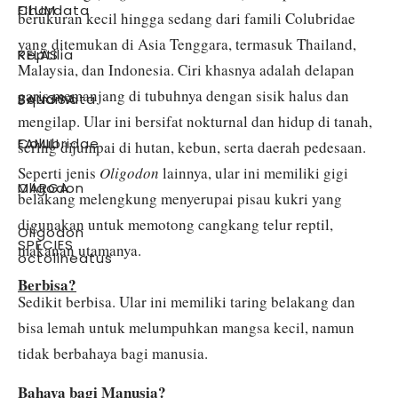
FILUM
:
Chordata
berukuran kecil hingga sedang dari famili Colubridae
yang ditemukan di Asia Tenggara, termasuk Thailand,
KELAS
:
Reptilia
Malaysia, dan Indonesia. Ciri khasnya adalah delapan
garis memanjang di tubuhnya dengan sisik halus dan
BANGSA
:
Squamata
mengilap. Ular ini bersifat nokturnal dan hidup di tanah,
FAMILI
:
Colubridae
sering dijumpai di hutan, kebun, serta daerah pedesaan.
Seperti jenis
Oligodon
lainnya, ular ini memiliki gigi
MARGA
:
Oligodon
belakang melengkung menyerupai pisau kukri yang
digunakan untuk memotong cangkang telur reptil,
Oligodon
SPECIES
:
makanan utamanya.
octolineatus
Berbisa?
Sedikit berbisa. Ular ini memiliki taring belakang dan
bisa lemah untuk melumpuhkan mangsa kecil, namun
tidak berbahaya bagi manusia.
Bahaya bagi Manusia?