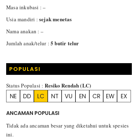
Masa inkubasi : –
sejak menetas
Usia mandiri :
Nama anakan : –
5 butir telur
Jumlah anak/telur :
POPULASI
Resiko Rendah (LC)
Status Populasi :
NE
DD
LC
NT
VU
EN
CR
EW
EX
ANCAMAN POPULASI
Tidak ada ancaman besar yang diketahui untuk spesies
ini.