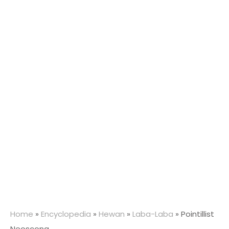
Home
»
Encyclopedia
»
Hewan
»
Laba-Laba
»
Pointillist
Neoscona