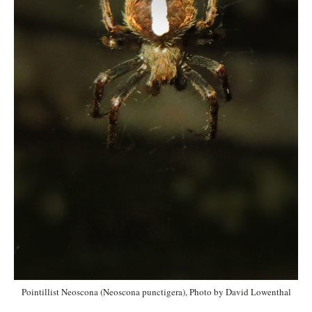
Pointillist Neoscona (Neoscona punctigera), Photo by David Lowenthal