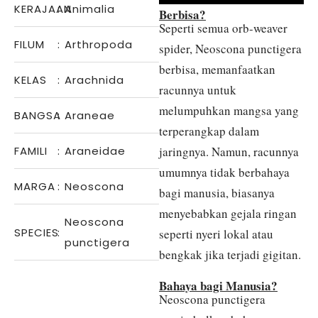
KERAJAAN
:
Animalia
Berbisa?
Seperti semua orb-weaver
FILUM
:
Arthropoda
spider, Neoscona punctigera
berbisa, memanfaatkan
KELAS
:
Arachnida
racunnya untuk
melumpuhkan mangsa yang
BANGSA
:
Araneae
terperangkap dalam
FAMILI
:
Araneidae
jaringnya. Namun, racunnya
umumnya tidak berbahaya
MARGA
:
Neoscona
bagi manusia, biasanya
menyebabkan gejala ringan
Neoscona
SPECIES
:
seperti nyeri lokal atau
punctigera
bengkak jika terjadi gigitan.
Bahaya bagi Manusia?
Neoscona punctigera