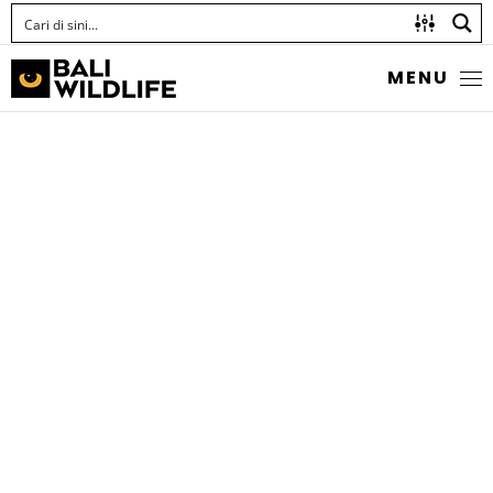
MENU
POINTILLIST
NEOSCONA
Neoscona punctigera