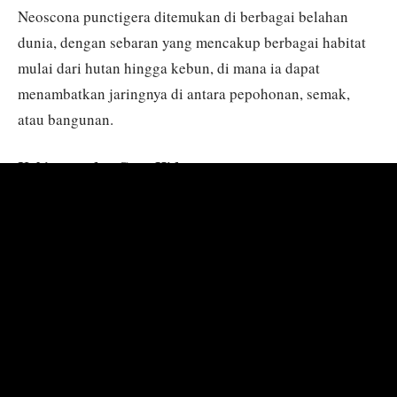
Neoscona punctigera ditemukan di berbagai belahan
dunia, dengan sebaran yang mencakup berbagai habitat
mulai dari hutan hingga kebun, di mana ia dapat
menambatkan jaringnya di antara pepohonan, semak,
atau bangunan.
Kebiasaan dan Gaya Hidup:
Laba-laba ini aktif di malam hari, membangun atau
memperbaiki jaringnya di malam hari untuk menangkap
mangsa. Pada siang hari, mereka mungkin bersembunyi
di dedaunan atau tempat peristirahatan terdekat. Jaring
Neoscona punctigera sering kali mencakup area mundur
di mana laba-laba dapat beristirahat sambil menunggu
mangsanya terjerat.
Pola Makan dan Nutrisi: