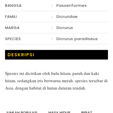
BANGSA
:
Passeriformes
FAMILI
:
Dicruridae
MARGA
:
Dicrurus
SPECIES
:
Dicrurus paradiseus
DESKRIPSI
Spesies ini dicirikan oleh bulu hitam, paruh dan kaki
hitam, sedangkan iris berwarna merah. spesies tersebar di
Asia, dengan habitat di hutan dataran rendah.
JUMLAH POPULASI
MASA HIDUP
BERAT