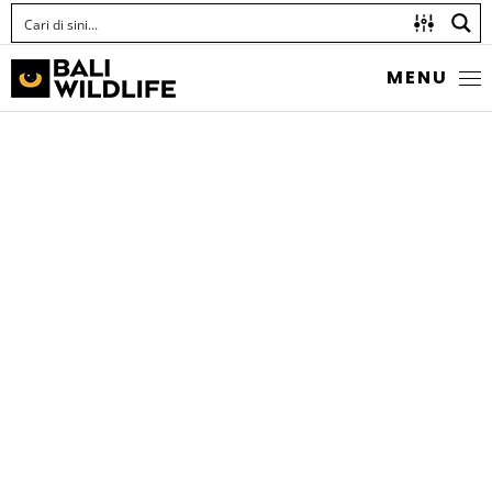
MENU
SRIGUNTING BATU
Dicrurus paradiseus