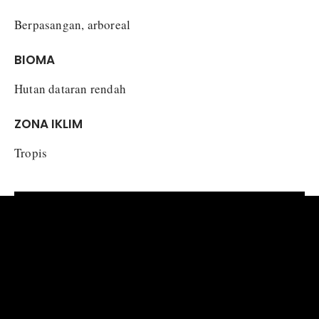
Berpasangan, arboreal
BIOMA
Hutan dataran rendah
ZONA IKLIM
Tropis
MAKANAN DAN NUTRISI
Merupakan burung kelompok insektivora, yang
memakan semut, lebah, ulat, dan kadal kecil.
Insectivora
Tipe makanan :