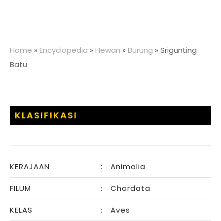
Home
»
Encyclopedia
»
Hewan
»
Burung
»
Srigunting
Batu
KLASIFIKASI
KERAJAAN
:
Animalia
FILUM
:
Chordata
KELAS
:
Aves