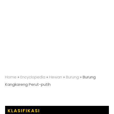
Home
»
Encyclopedia
»
Hewan
»
Burung
»
Burung
Kangkareng Perut-putih
KLASIFIKASI