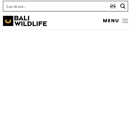
MENU
BURUNG
KANGKARENG PERUT-
PUTIH
Anthracoceros albirostris