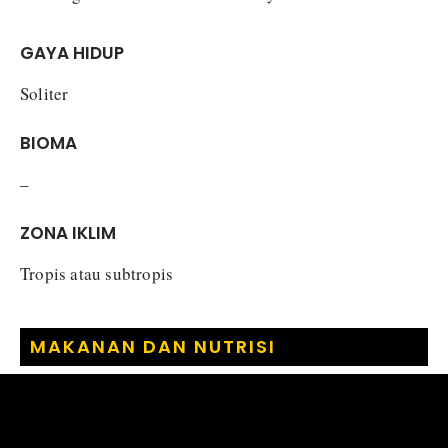
GAYA HIDUP
Soliter
BIOMA
–
ZONA IKLIM
Tropis atau subtropis
MAKANAN DAN NUTRISI
Anthracoceros albirostris
banyak mengonsumsi buah-
buahan hutan seperti buah Ara (Beringin), rambutan,