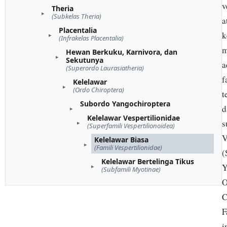
v
Theria
(Subkelas Theria)
a
Placentalia
k
(Infrakelas Placentalia)
m
Hewan Berkuku, Karnivora, dan
Sekutunya
a
(Superordo Laurasiatheria)
f
Kelelawar
(Ordo Chiroptera)
t
Subordo Yangochiroptera
d
Kelelawar Vespertilionidae
s
(Superfamili Vespertilionoidea)
V
Kelelawar Biasa
(Famili Vespertilionidae)
(
Kelelawar Bertelinga Tikus
Y
(Subfamili Myotinae)
O
C
F
i