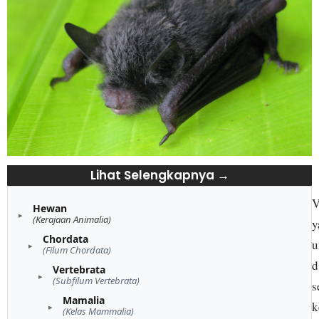
Lihat Selengkapnya →
V
Hewan
(Kerajaan Animalia)
y
Chordata
u
(Filum Chordata)
d
Vertebrata
(Subfilum Vertebrata)
s
Mamalia
k
(Kelas Mammalia)