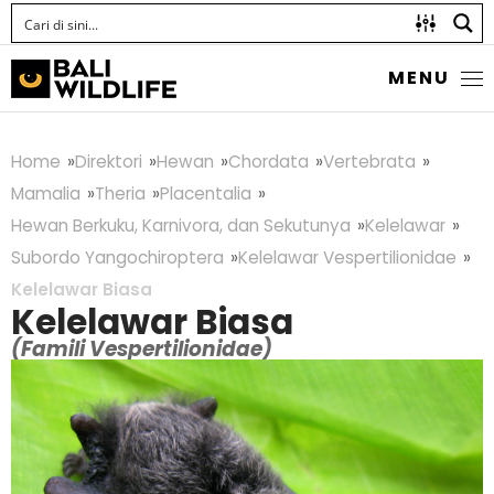
MENU
Home
Direktori
Hewan
Chordata
Vertebrata
Mamalia
Theria
Placentalia
Hewan Berkuku, Karnivora, dan Sekutunya
Kelelawar
Subordo Yangochiroptera
Kelelawar Vespertilionidae
Kelelawar Biasa
Kelelawar Biasa
(Famili Vespertilionidae)