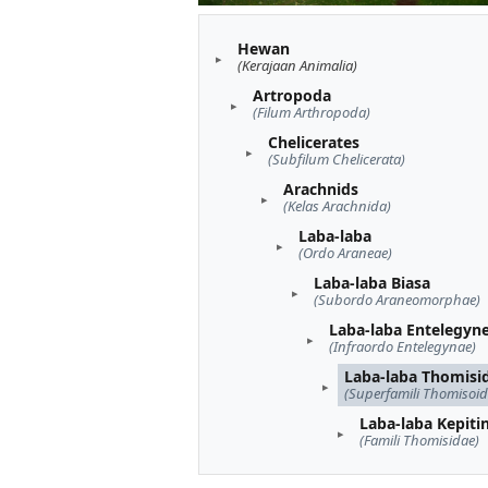
Hewan
(Kerajaan Animalia)
Artropoda
(Filum Arthropoda)
Chelicerates
(Subfilum Chelicerata)
Arachnids
(Kelas Arachnida)
Laba-laba
(Ordo Araneae)
Laba-laba Biasa
(Subordo Araneomorphae)
Laba-laba Entelegyn
(Infraordo Entelegynae)
Laba-laba Thomisi
(Superfamili Thomisoid
Laba-laba Kepiti
(Famili Thomisidae)