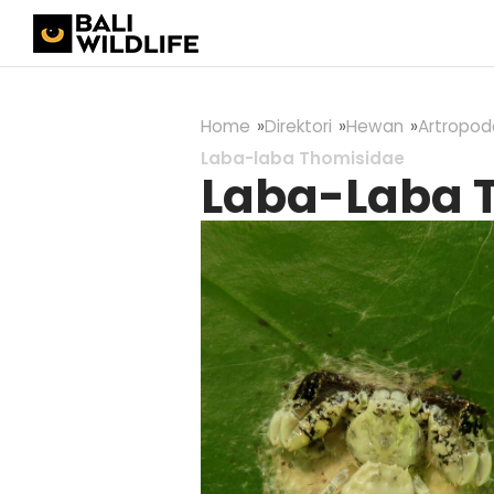
Home
Direktori
Hewan
Artropod
Laba-laba Thomisidae
Laba-Laba 