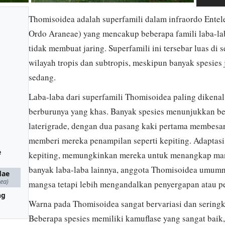
Thomisoidea adalah superfamili dalam infraordo Ent
Ordo Araneae) yang mencakup beberapa famili laba-lab
tidak membuat jaring. Superfamili ini tersebar luas di
wilayah tropis dan subtropis, meskipun banyak spesies j
sedang.
Laba-laba dari superfamili Thomisoidea paling dikenal
berburunya yang khas. Banyak spesies menunjukkan be
laterigrade, dengan dua pasang kaki pertama membesar
memberi mereka penampilan seperti kepiting. Adaptasi
e
kepiting, memungkinkan mereka untuk menangkap mangs
banyak laba-laba lainnya, anggota Thomisoidea umum
dae
ea)
mangsa tetapi lebih mengandalkan penyergapan atau pe
ng
Warna pada Thomisoidea sangat bervariasi dan seringk
Beberapa spesies memiliki kamuflase yang sangat baik,