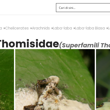
a
Chelicerates
Arachnids
Laba-laba
Laba-laba Biasa
Thomisidae
(Superfamili T