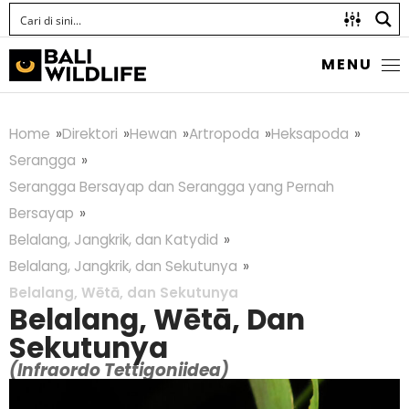
MENU
Home
Direktori
Hewan
Artropoda
Heksapoda
Serangga
Serangga Bersayap dan Serangga yang Pernah
Bersayap
Belalang, Jangkrik, dan Katydid
Belalang, Jangkrik, dan Sekutunya
Belalang, Wētā, dan Sekutunya
Belalang, Wētā, Dan
Sekutunya
(Infraordo Tettigoniidea)