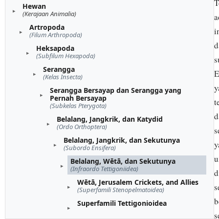
T
Hewan
(Kerajaan Animalia)
a
Artropoda
i
(Filum Arthropoda)
d
Heksapoda
(Subfilum Hexapoda)
s
Serangga
E
(Kelas Insecta)
y
Serangga Bersayap dan Serangga yang
Pernah Bersayap
t
(Subkelas Pterygota)
d
Belalang, Jangkrik, dan Katydid
(Ordo Orthoptera)
s
Belalang, Jangkrik, dan Sekutunya
y
(Subordo Ensifera)
u
Belalang, Wētā, dan Sekutunya
(Infraordo Tettigoniidea)
d
Wētā, Jerusalem Crickets, and Allies
s
(Superfamili Stenopelmatoidea)
b
Superfamili Tettigonioidea
s