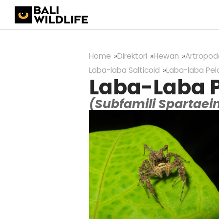
Home
Direktori
Hewan
Artropod
Laba-laba Salticoid
Laba-laba Pel
Laba-Laba P
(Subfamili Spartaei