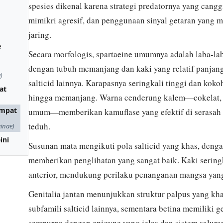
spesies dikenal karena strategi predatornya yang cang
mimikri agresif, dan penggunaan sinyal getaran yang
jaring.
e
Secara morfologis, spartaeine umumnya adalah laba-l
dengan tubuh memanjang dan kaki yang relatif panja
)
salticid lainnya. Karapasnya seringkali tinggi dan kok
at
hingga memanjang. Warna cenderung kalem—cokelat, 
ompat
umum—memberikan kamuflase yang efektif di serasah da
teduh.
einae)
ini
Susunan mata mengikuti pola salticid yang khas, deng
memberikan penglihatan yang sangat baik. Kaki sering
anterior, mendukung perilaku penanganan mangsa yan
Genitalia jantan menunjukkan struktur palpus yang k
subfamili salticid lainnya, sementara betina memiliki 
sempurna dengan epigyne yang jelas dan sistem saluran