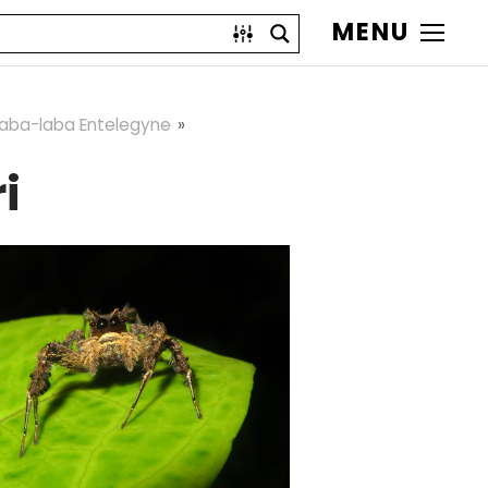
MENU
Laba-laba Entelegyne
i