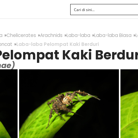
a
Chelicerates
Arachnids
Laba-laba
Laba-laba Biasa
oncat
Laba-laba Pelompat Kaki Berduri
elompat Kaki Berdur
nae)