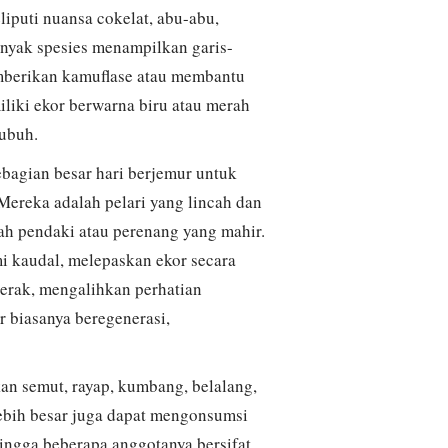
liputi nuansa cokelat, abu-abu,
Banyak spesies menampilkan garis-
memberikan kamuflase atau membantu
liki ekor berwarna biru atau merah
tubuh.
ebagian besar hari berjemur untuk
ereka adalah pelari yang lincah dan
lah pendaki atau perenang yang mahir.
i kaudal, melepaskan ekor secara
gerak, mengalihkan perhatian
r biasanya beregenerasi,
n semut, rayap, kumbang, belalang,
 lebih besar juga dapat mengonsumsi
sehingga beberapa anggotanya bersifat