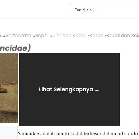
a
Vertebrata
Reptil
Ular dan Kadal
Kadal
Kadal dan Se
incidae)
Lihat Selengkapnya →
Scincidae adalah famili kadal terbesar dalam infraor