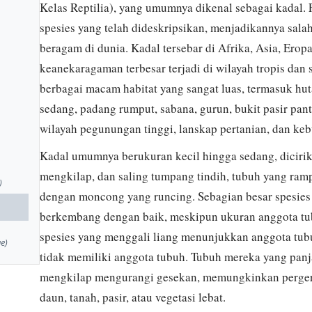
Kelas Reptilia), yang umumnya dikenal sebagai kadal. Fa
spesies yang telah dideskripsikan, menjadikannya salah
beragam di dunia. Kadal tersebar di Afrika, Asia, Erop
keanekaragaman terbesar terjadi di wilayah tropis dan
berbagai macam habitat yang sangat luas, termasuk hut
sedang, padang rumput, sabana, gurun, bukit pasir panta
wilayah pegunungan tinggi, lanskap pertanian, dan keb
Kadal umumnya berukuran kecil hingga sedang, dicirika
mengkilap, dan saling tumpang tindih, tubuh yang rampi
)
dengan moncong yang runcing. Sebagian besar spesies
berkembang dengan baik, meskipun ukuran anggota tub
spesies yang menggali liang menunjukkan anggota tub
e)
tidak memiliki anggota tubuh. Tubuh mereka yang panjan
mengkilap mengurangi gesekan, memungkinkan pergera
daun, tanah, pasir, atau vegetasi lebat.