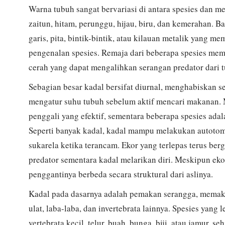
Warna tubuh sangat bervariasi di antara spesies dan me
zaitun, hitam, perunggu, hijau, biru, dan kemerahan. 
garis, pita, bintik-bintik, atau kilauan metalik yang 
pengenalan spesies. Remaja dari beberapa spesies memi
cerah yang dapat mengalihkan serangan predator dari 
Sebagian besar kadal bersifat diurnal, menghabiskan s
mengatur suhu tubuh sebelum aktif mencari makanan. M
penggali yang efektif, sementara beberapa spesies ada
Seperti banyak kadal, kadal mampu melakukan autotom
sukarela ketika terancam. Ekor yang terlepas terus ber
predator sementara kadal melarikan diri. Meskipun eko
penggantinya berbeda secara struktural dari aslinya.
Kadal pada dasarnya adalah pemakan serangga, memaka
ulat, laba-laba, dan invertebrata lainnya. Spesies yang
vertebrata kecil, telur, buah, bunga, biji, atau jamur, 