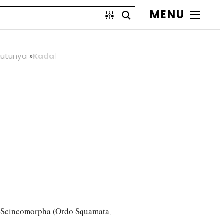
MENU
kutunya
Kadal
do Scincomorpha (Ordo Squamata,