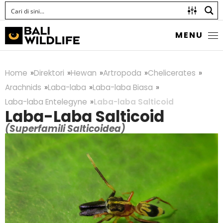
MENU
Home
Direktori
Hewan
Artropoda
Chelicerates
Arachnids
Laba-laba
Laba-laba Biasa
Laba-laba Entelegyne
Laba-laba Salticoid
Laba-Laba Salticoid
(Superfamili Salticoidea)