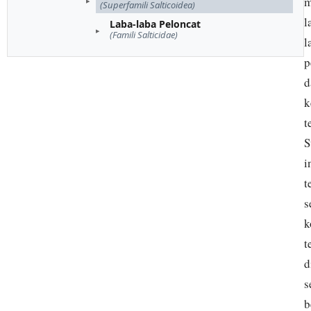
m
(Superfamili Salticoidea)
l
Laba-laba Peloncat
(Famili Salticidae)
l
p
d
k
t
S
i
t
s
k
t
d
s
b