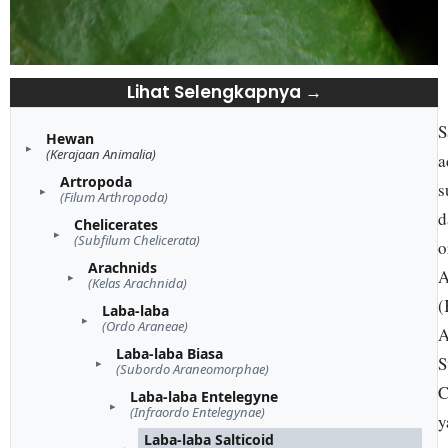
Lihat Selengkapnya →
S
Hewan
(Kerajaan Animalia)
a
Artropoda
s
(Filum Arthropoda)
d
Chelicerates
(Subfilum Chelicerata)
o
Arachnids
A
(Kelas Arachnida)
(
Laba-laba
(Ordo Araneae)
A
Laba-laba Biasa
S
(Subordo Araneomorphae)
C
Laba-laba Entelegyne
(Infraordo Entelegynae)
y
Laba-laba Salticoid