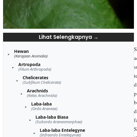
Lihat Selengkapnya →
S
Hewan
(Kerajaan Animalia)
a
Artropoda
s
(Filum Arthropoda)
t
Chelicerates
(Subfilum Chelicerata)
d
Arachnids
p
(Kelas Arachnida)
b
Laba-laba
(Ordo Araneae)
d
Laba-laba Biasa
f
(Subordo Araneomorphae)
S
Laba-laba Entelegyne
(Infraordo Entelegynae)