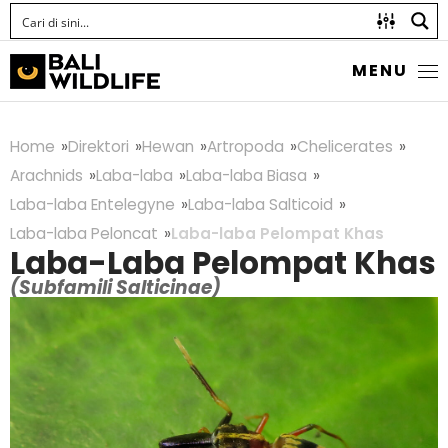
MENU
Home
Direktori
Hewan
Artropoda
Chelicerates
Arachnids
Laba-laba
Laba-laba Biasa
Laba-laba Entelegyne
Laba-laba Salticoid
Laba-laba Peloncat
Laba-laba Pelompat Khas
Laba-Laba Pelompat Khas
(Subfamili Salticinae)