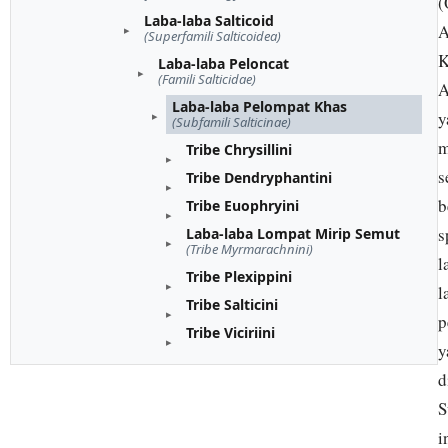
(
Laba-laba Salticoid
A
(Superfamili Salticoidea)
K
Laba-laba Peloncat
(Famili Salticidae)
A
Laba-laba Pelompat Khas
y
(Subfamili Salticinae)
m
Tribe Chrysillini
s
Tribe Dendryphantini
b
Tribe Euophryini
s
Laba-laba Lompat Mirip Semut
(Tribe Myrmarachnini)
l
Tribe Plexippini
l
Tribe Salticini
p
Tribe Viciriini
y
d
S
i