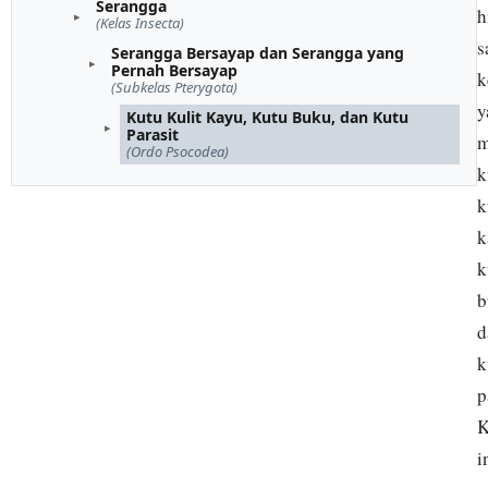
Serangga
h
(Kelas Insecta)
s
Serangga Bersayap dan Serangga yang
Pernah Bersayap
k
(Subkelas Pterygota)
y
Kutu Kulit Kayu, Kutu Buku, dan Kutu
Parasit
m
(Ordo Psocodea)
k
k
k
k
b
d
k
p
K
i