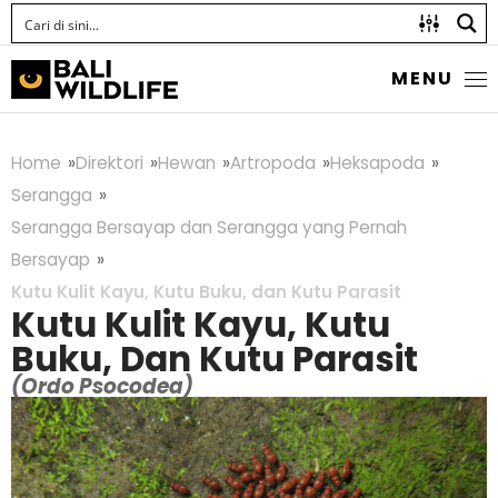
MENU
Home
Direktori
Hewan
Artropoda
Heksapoda
Serangga
Serangga Bersayap dan Serangga yang Pernah
Bersayap
Kutu Kulit Kayu, Kutu Buku, dan Kutu Parasit
Kutu Kulit Kayu, Kutu
Buku, Dan Kutu Parasit
(Ordo Psocodea)