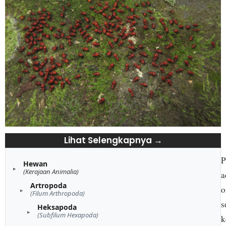
Lihat Selengkapnya →
P
Hewan
(Kerajaan Animalia)
a
Artropoda
o
(Filum Arthropoda)
s
Heksapoda
(Subfilum Hexapoda)
k