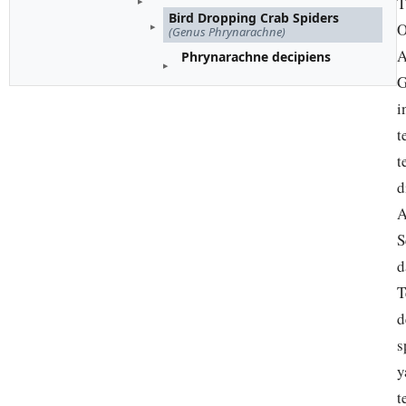
T
Bird Dropping Crab Spiders
O
(Genus Phrynarachne)
A
Phrynarachne decipiens
G
i
t
t
d
A
S
d
T
d
s
y
t