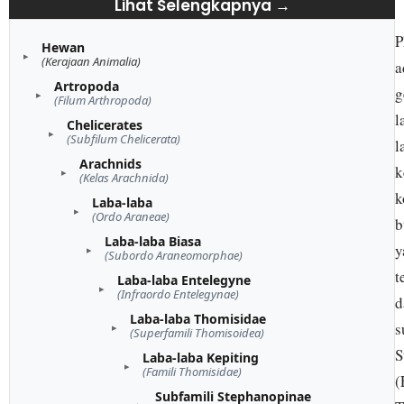
Lihat Selengkapnya →
P
Hewan
(Kerajaan Animalia)
a
Artropoda
g
(Filum Arthropoda)
l
Chelicerates
(Subfilum Chelicerata)
l
Arachnids
k
(Kelas Arachnida)
k
Laba-laba
(Ordo Araneae)
b
Laba-laba Biasa
y
(Subordo Araneomorphae)
t
Laba-laba Entelegyne
(Infraordo Entelegynae)
d
Laba-laba Thomisidae
s
(Superfamili Thomisoidea)
S
Laba-laba Kepiting
(Famili Thomisidae)
(
Subfamili Stephanopinae