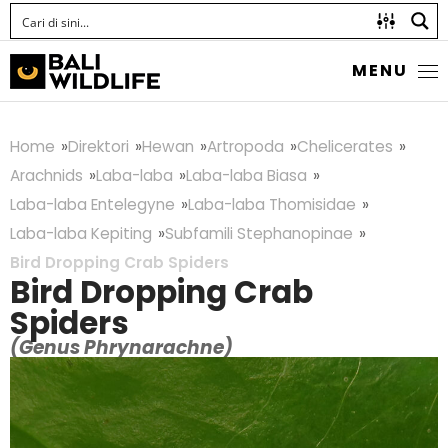
MENU
Home
Direktori
Hewan
Artropoda
Chelicerates
Arachnids
Laba-laba
Laba-laba Biasa
Laba-laba Entelegyne
Laba-laba Thomisidae
Laba-laba Kepiting
Subfamili Stephanopinae
Bird Dropping Crab Spiders
Bird Dropping Crab
Spiders
(Genus Phrynarachne)