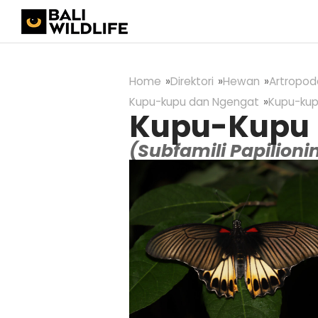
Home
Direktori
Hewan
Artropod
Kupu-kupu dan Ngengat
Kupu-kup
Kupu-Kupu 
(Subfamili Papilioni