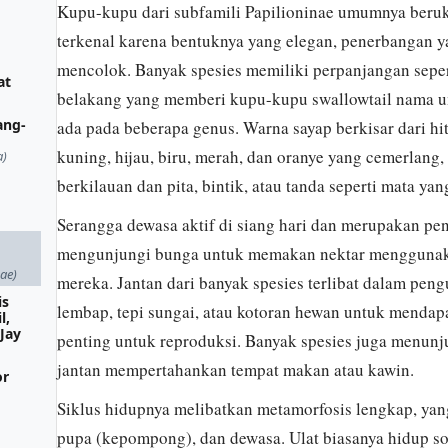
Kupu-kupu dari subfamili Papilioninae umumnya beruk
terkenal karena bentuknya yang elegan, penerbangan y
mencolok. Banyak spesies memiliki perpanjangan seper
at
belakang yang memberi kupu-kupu swallowtail nama 
ang-
ada pada beberapa genus. Warna sayap berkisar dari hit
kuning, hijau, biru, merah, dan oranye yang cemerlang, 
a)
berkilauan dan pita, bintik, atau tanda seperti mata yan
Serangga dewasa aktif di siang hari dan merupakan pen
mengunjungi bunga untuk memakan nektar menggunaka
nae)
mereka. Jantan dari banyak spesies terlibat dalam pe
is
lembap, tepi sungai, atau kotoran hewan untuk menda
l,
 Jay
penting untuk reproduksi. Banyak spesies juga menunju
jantan mempertahankan tempat makan atau kawin.
or
Siklus hidupnya melibatkan metamorfosis lengkap, yang te
pupa (kepompong), dan dewasa. Ulat biasanya hidup s