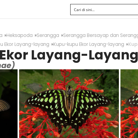
a
Heksapoda
Serangga
Serangga Bersayap dan Serang
u Ekor Layang-layang
Kupu-kupu Ekor Layang-layang
Kup
Ekor Layang-Layan
nae)