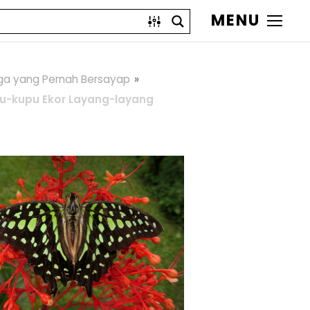
MENU
ga yang Pernah Bersayap
u-kupu Ekor Layang-layang
g