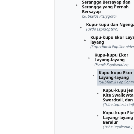
Serangga Bersayap dan
Serangga yang Pernah
Bersayap
(Subkelas Pterygota)
Kupu-kupu dan Ngeng
(Ordo Lepidoptera)
Kupu-kupu Ekor Lay
layang
(Superfamili Papilionoide
Kupu-kupu Ekor
Layang-layang
(Famili Papilionidae)
Kupu-kupu Ekor
Layang-layang
(Subfamili Papilioni
Kupu-kupu jen
Kite Swallowtai
Swordtail, dan
(Tribe Leptocircini)
Kupu-kupu Ek
Layang-layang
Beralur
(Tribe Papilionini)